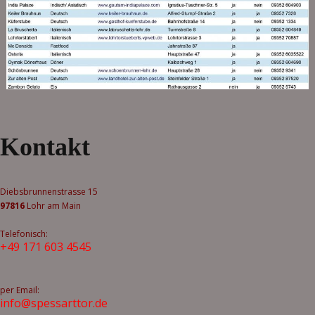
Bilder-Navigation
Kontakt
Diebsbrunnenstrasse 15
97816
Lohr am Main
Telefonisch:
+49 171 603 4545
per Email:
info@spessarttor.de