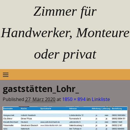
Zimmer für
Handwerker, Monteure
oder privat
gaststätten_Lohr_
Bilder-Navigation
Published
27. März 2020
at
1850 × 894
in
Linkliste