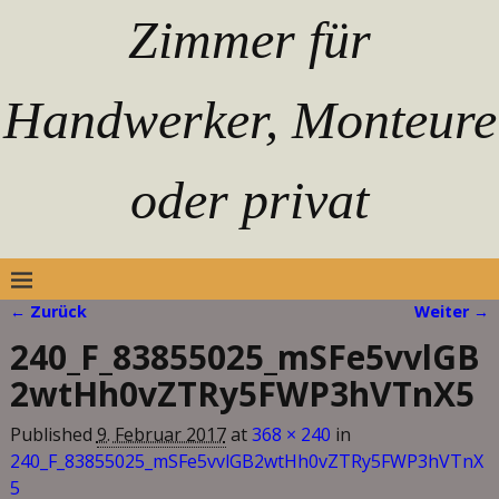
Zimmer für
Handwerker, Monteure
oder privat
← Zurück
Weiter →
Bilder-Navigation
240_F_83855025_mSFe5vvlGB
2wtHh0vZTRy5FWP3hVTnX5
Published
9. Februar 2017
at
368 × 240
in
240_F_83855025_mSFe5vvlGB2wtHh0vZTRy5FWP3hVTnX
5