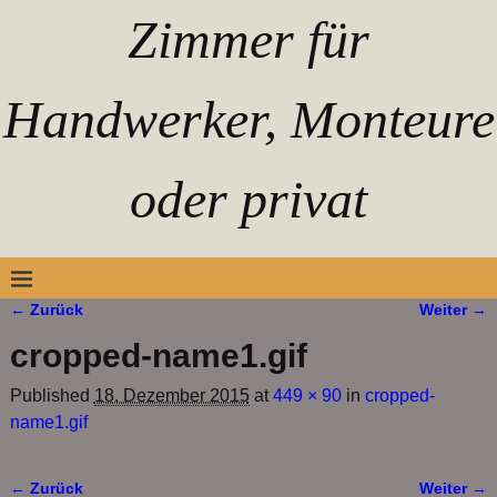
Zimmer für
Handwerker, Monteure
oder privat
← Zurück
Weiter →
Bilder-Navigation
cropped-name1.gif
Published
18. Dezember 2015
at
449 × 90
in
cropped-
name1.gif
← Zurück
Weiter →