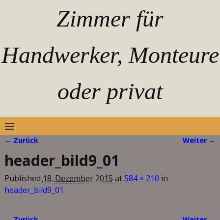
Zimmer für
Handwerker, Monteure
oder privat
← Zurück
Weiter →
Bilder-Navigation
header_bild9_01
Published
18. Dezember 2015
at
584 × 210
in
header_bild9_01
← Zurück
Weiter →