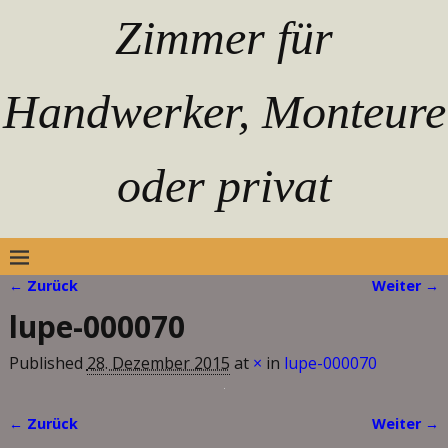
Zimmer für
Handwerker, Monteure
oder privat
← Zurück
Weiter →
Bilder-Navigation
lupe-000070
Published
28. Dezember 2015
at
×
in
lupe-000070
← Zurück
Weiter →
Bilder-Navigation