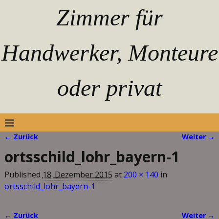
Zimmer für
Handwerker, Monteure
oder privat
← Zurück
Weiter →
Bilder-Navigation
ortsschild_lohr_bayern-1
Published
18. Dezember 2015
at
200 × 140
in
ortsschild_lohr_bayern-1
← Zurück
Weiter →